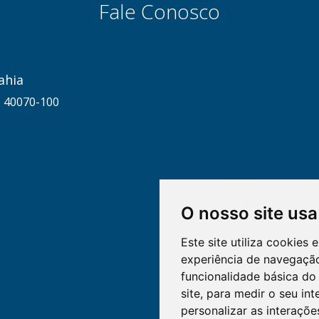
Fale Conosco
ahia
A, 40070-100
O nosso site usa
Este site utiliza cookies
experiência de navegação
funcionalidade básica do 
site
,
para medir o seu int
personalizar as interaçõ