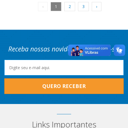
‹
1
2
3
›
Receba nossas novidades! Cadastre-se.
QUERO RECEBER
Links Importantes