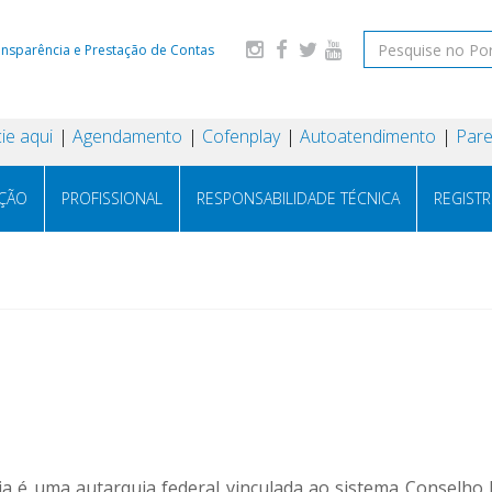
ansparência e Prestação de Contas
ie aqui
Agendamento
Cofenplay
Autoatendimento
Pare
AÇÃO
PROFISSIONAL
RESPONSABILIDADE TÉCNICA
REGIST
 é uma autarquia federal vinculada ao sistema Conselho