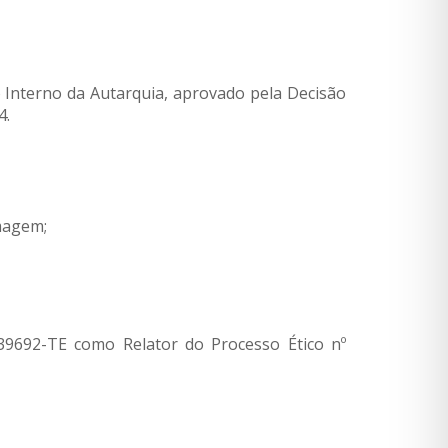
o Interno da Autarquia, aprovado pela Decisão
4.
magem;
139692-TE como Relator do Processo Ético nº